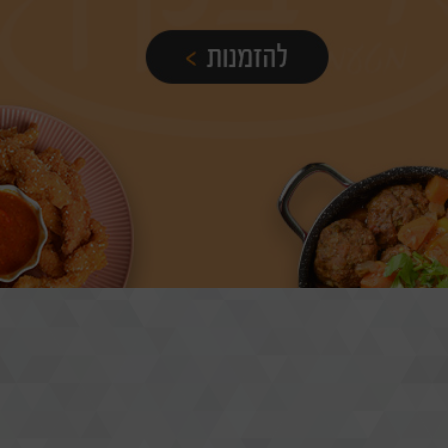
אירוע חוץ
קייטרינג
ריבקין
משתמש חדש/אורח
באינסטגרם
להרשמה