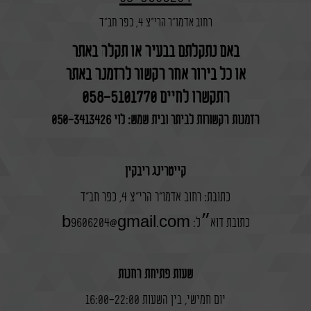
רחוב אדמו"ר הרי"צ 4, כפר חב"ד
אירוע חוץ
באם נתקלתם בבעיה או תקלה באתר
קייטרינג
או כל בירור אחר הקשור להזמנה באתר
ריבקין
משתמש חדש/אורח
התקשרו לחיים 058-5101770
באינסטגרם
הזמנות הקשורות לביתר ובית שמש: לוי 050-3413426
להרשמה
קייטרינג ריבקין
כתובת: רחוב אדמו"ר הרי"צ 4, כפר חב"ד
כתובת דוא״ל: b9606204@gmail.com
שעות פתיחת החנות
יום חמישי, בין השעות 16:00-22:00