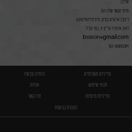
אלינו:
פרטי הקשר שלנו הם:
ריבקין ארועים בע"מ, ח"פ 514276773
רחוב אדמו"ר הרי"צ 4, כפר חב"ד
b9606204@gmail.com
03-9606204
מדיניות משלוחים
הזמינו עכשיו
תנאי שימוש
אודות
מדיניות פרטיות
צרו קשר
הצהרת נגישות