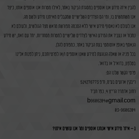
להבין איזה מידע אנו אוספים במסגרת הביקור באתר, לאילו מטרות אנו אוספים אותו, כיצד
אירוע חוץ
אנו משתמשים בו, ומי הם הצדדים השלישיים שמקבלים מאיתנו מידע ולשם מה.
קייטרינג
אנו לעולם לא נאסוף מידע אישי ללא הסכמה מפורשת מראש מצד הגולשים, ולעולם לא
ריבקין
נמכור או נעביר את המידע האישי לצדדים שלישיים למטרות מסחריות. יחד עם זאת, יש מידע
משתמש חדש/אורח
באינסטגרם
הנאסף באופן אוטומטי בעת הביקור באתר, כמפורט להלן.
בכל פניה או שאלה הנוגעת למידע שאנו אוספים ו/או לפרטיותכם, ניתן לפנות אלינו
להרשמה
בטלפון, בדוא"ל או בדואר.
פרטי הקשר שלנו הם:
ריבקין ארועים בע"מ, ח"פ 514276773
רחוב אדמו"ר הרי"צ 4, כפר חב"ד
b9606204@gmail.com
03-9606204
1 – איזה מידע אישי אנחנו אוספים ומה אנו עושים איתו?